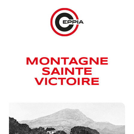
Passer
au
contenu
COLLECTION ELY
MONTAGNE
SAINTE
VICTOIRE