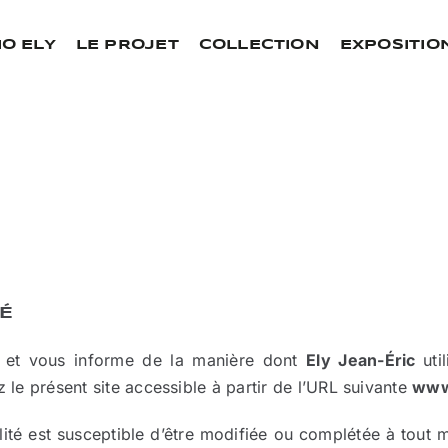
IO ELY
LE PROJET
COLLECTION
EXPOSITIO
TÉ
nit et vous informe de la manière dont
Ely Jean-Éric
uti
z le présent site accessible à partir de l’URL suivante
www.
ialité est susceptible d’être modifiée ou complétée à tou