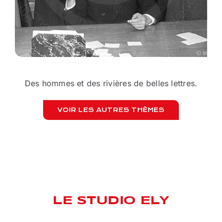
Des hommes et des rivières de belles lettres.
VOIR LES AUTRES THÈMES
PEI
LE STUDIO ELY