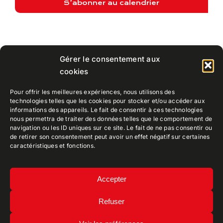
S’abonner au calendrier
Gérer le consentement aux
cookies
Pour offrir les meilleures expériences, nous utilisons des
technologies telles que les cookies pour stocker et/ou accéder aux
informations des appareils. Le fait de consentir à ces technologies
nous permettra de traiter des données telles que le comportement de
navigation ou les ID uniques sur ce site. Le fait de ne pas consentir ou
de retirer son consentement peut avoir un effet négatif sur certaines
caractéristiques et fonctions.
CEPPIA
• Collectif Ely Patrimoine Photographique
Accepter
Iconographique Aix-en-provence
Refuser
Mentions légales
•
Politique de confidentialité
Copyright 2022 • TDR Designed by
ArgonauTT