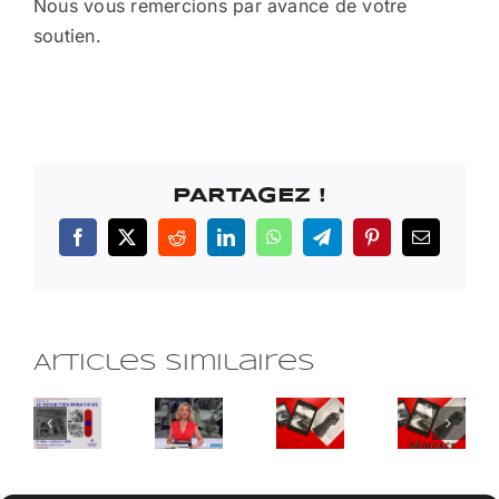
Nous vous remercions par avance de votre
soutien.
PARTAGEZ !
Facebook
X
Reddit
LinkedIn
WhatsApp
Telegram
Pinterest
Email
Articles similaires
EXTRAIT
Dédicace
EXPOSITION
DU
du
CEPPIA
JOURNAL
catalogue
Dédic
AUX
TELEVISE
par
du