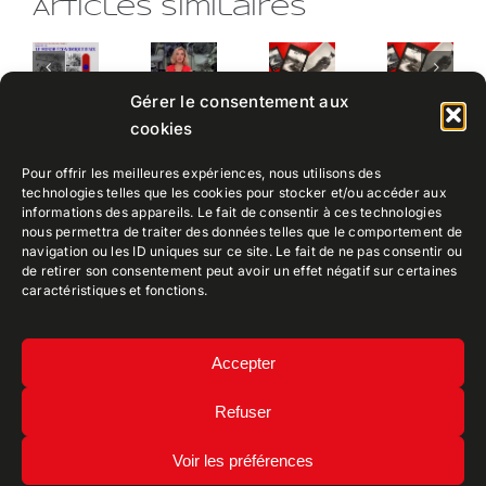
Articles similaires
EXTRAIT
Dédicace
EXPOSITION
DU
du
Gérer le consentement aux
CEPPIA
JOURNAL
catalogue
Dédic
cookies
AUX
TELEVISE
par
du
RENCONTRES
DE
Jean
cata
ECONOMIQUES
Pour offrir les meilleures expériences, nous utilisons des
FRANCE
Eric
technologies telles que les cookies pour stocker et/ou accéder aux
D’AIX
3
Ely
informations des appareils. Le fait de consentir à ces technologies
nous permettra de traiter des données telles que le comportement de
navigation ou les ID uniques sur ce site. Le fait de ne pas consentir ou
de retirer son consentement peut avoir un effet négatif sur certaines
caractéristiques et fonctions.
CEPPIA
• Collectif Ely Patrimoine Photographique
Accepter
Iconographique Aix-en-provence
Refuser
Mentions légales
•
Politique de confidentialité
Copyright 2022 • TDR Designed by
ArgonauTT
Voir les préférences