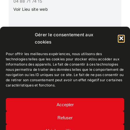
04 88 71 74 15
Voir Lieu site web
Gérer le consentement aux
cookies
Pour offrir les meilleures expériences, nous utilisons des
technologies telles que les cookies pour stocker et/ou accéder aux
informations des appareils. Le fait de consentir à ces technologies
nous permettra de traiter des données telles que le comportement de
navigation ou les ID uniques sur ce site. Le fait de ne pas consentir ou
de retirer son consentement peut avoir un effet négatif sur certaines
caractéristiques et fonctions.
CEPPIA
• Collectif Ely Patrimoine Photographique
Accepter
Iconographique Aix-en-provence
Refuser
Mentions légales
•
Politique de confidentialité
Copyright 2022 • TDR Designed by
ArgonauTT