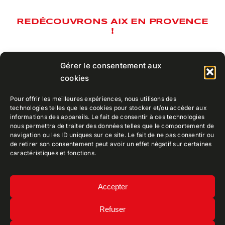
REDÉCOUVRONS AIX EN PROVENCE
!
Gérer le consentement aux
cookies
REDÉCOUVRONS AIX EN
Pour offrir les meilleures expériences, nous utilisons des
PROVENCE !
technologies telles que les cookies pour stocker et/ou accéder aux
informations des appareils. Le fait de consentir à ces technologies
nous permettra de traiter des données telles que le comportement de
navigation ou les ID uniques sur ce site. Le fait de ne pas consentir ou
de retirer son consentement peut avoir un effet négatif sur certaines
caractéristiques et fonctions.
CEPPIA
• Collectif Ely Patrimoine Photographique
Accepter
Iconographique Aix-en-provence
Refuser
Mentions légales
•
Politique de confidentialité
Copyright 2022 • TDR Designed by
ArgonauTT